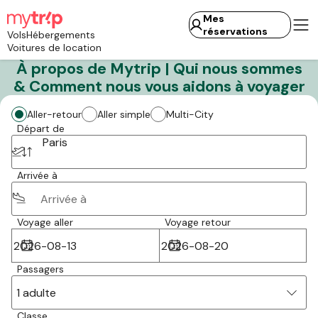
Mes
réservations
Vols
Hébergements
Voitures de location
À propos de Mytrip | Qui nous sommes
& Comment nous vous aidons à voyager
Aller-retour
Aller simple
Multi-City
Départ de
Paris
Arrivée à
Voyage aller
Voyage retour
Passagers
1 adulte
Classe